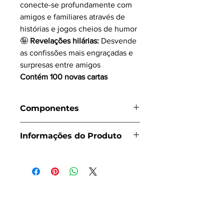
conecte-se profundamente com
amigos e familiares através de
histórias e jogos cheios de humor
🤪
Revelações hilárias:
Desvende
as confissões mais engraçadas e
surpresas entre amigos
Contém 100 novas cartas
Componentes
100 cartas
Informações do Produto
Número de Jogadores:
2+
Duração:
90 minutos
Principais Mecânicas:
Eliminação de
Jogadores
Classificação:
Jogos de Festa
Categoria:
Jogo de Cartas
Idade Recomendada:
a partir de