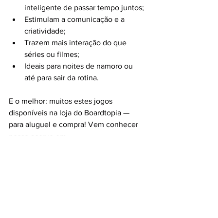
inteligente de passar tempo juntos;
Estimulam a comunicação e a 
criatividade;
Trazem mais interação do que 
séries ou filmes;
Ideais para noites de namoro ou 
até para sair da rotina.
E o melhor: muitos estes jogos 
disponíveis na loja do Boardtopia — 
para aluguel e compra! Vem conhecer 
nosso acervo em 
www.boardtopia.com.br
 ou faz uma 
visita na loja física.
dicas de jogos de tabuleiro
jogos modernos para dois
jogos de mesa para casal
jogos românticos
jogos para relacionamentos
presentes para casal
jogos para noite a dois
jogos para casais