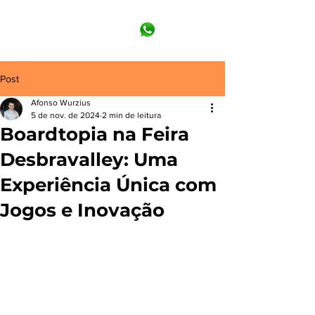
Post
Afonso Wurzius
5 de nov. de 2024
2 min de leitura
Boardtopia na Feira
Desbravalley: Uma
Experiência Única com
Jogos e Inovação