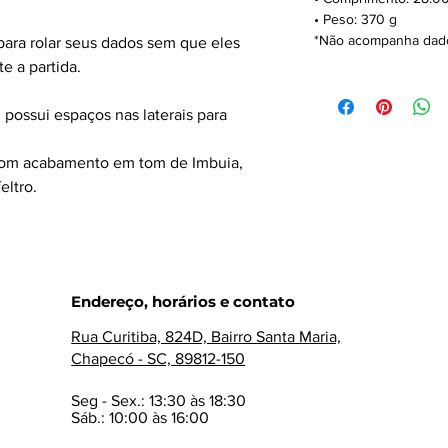
• Peso: 370 g
*Não acompanha dado
ara rolar seus dados sem que eles
e a partida.
possui espaços nas laterais para
com acabamento em tom de Imbuia,
eltro.
Endereço, horários e contato
Rua Curitiba, 824D, Bairro Santa Maria,
Chapecó - SC, 89812-150
Seg - Sex.: 13:30 às 18:30
Sáb.: 10:00 às 16:00