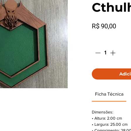
Cthul
Preç
R$ 90,00
Quantidade
*
Adici
Ficha Técnica
Dimensões:
• Altura: 2.00 cm
• Largura: 25.00 cm
• Comprimento: 28.0