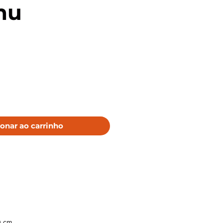
hu
o
onar ao carrinho
0 cm