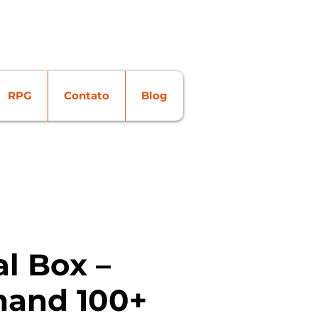
Login
RPG
Contato
Blog
l Box –
and 100+