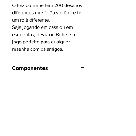
O Faz ou Bebe tem 200 desafios
diferentes que farão você rir e ter
um rolê diferente.
Seja jogando em casa ou em
esquentas, o Faz ou Bebe é o
jogo perfeito para qualquer
resenha com os amigos.
Componentes
200 cartas
Informações do Produto
Número de Jogadores:
2 a
10 jogadores
Duração:
60 minutos
Principais Mecânicas:
Ação / Evento,
Cartas de Comando, Eliminação de
Jogadores, Negociação, Simulação
Classificação:
Jogos de Festa