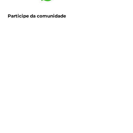
Categoria:
Jogo de Cartas
Idade Recomendada:
a partir de
14 anos
Participe da comunidade
C2W TREINAMENTO E
ENTRETENIMENTO LTDA
CNPJ:
36.041.680
/0001-39
Endereço, horários e contato
Rua Curitiba, 824D, Bairro Santa Maria,
Chapecó - SC, 89812-150
Seg - Sex.: 13:30 às 18:30
Sáb.: 10:00 às 16:00
contato@boardtopia.com.br
Telefone:
(49) 99106-8703