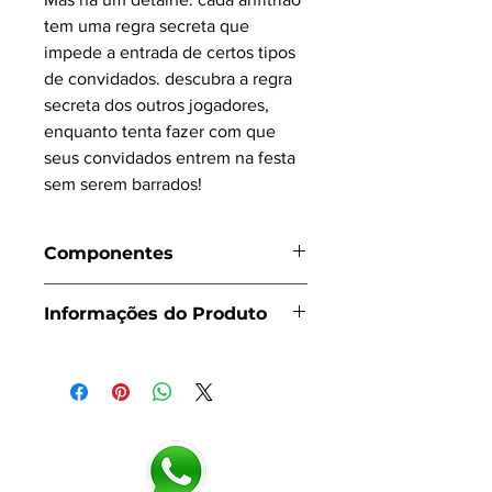
tem uma regra secreta que
impede a entrada de certos tipos
de convidados. descubra a regra
secreta dos outros jogadores,
enquanto tenta fazer com que
seus convidados entrem na festa
sem serem barrados!
Componentes
40 cartas de Convidados
Informações do Produto
12 cartas de Regras Secretas
4 cartas de Guias de Atributos
Número de Jogadores:
3 a
6 jogadores
Duração:
15 minutos
Principais Mecânicas:
Gerenciamento
de Mãos, Dedução, Marcas, Papéis
Ocultos, Pontos de Vitória Ocultos